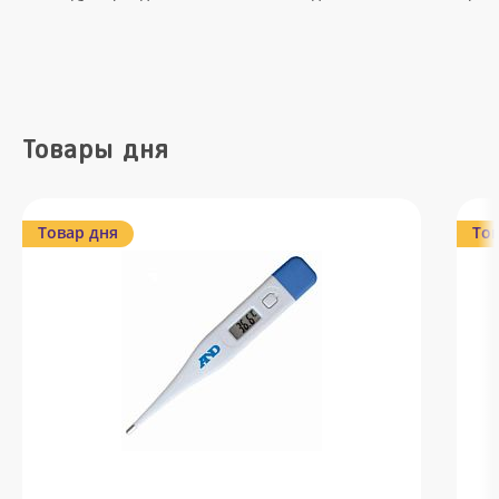
Товары дня
Товар дня
Тов