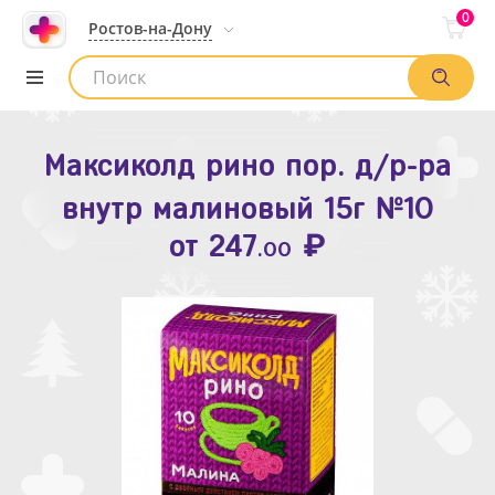
0
Ростов-на-Дону
Максиколд рино пор. д/р-ра
Зодак таб. п.п.о. 10мг №10
внутр малиновый 15г №10
₽
Список аптек
от
109
.80
₽
от
247
.00
Найти заказ