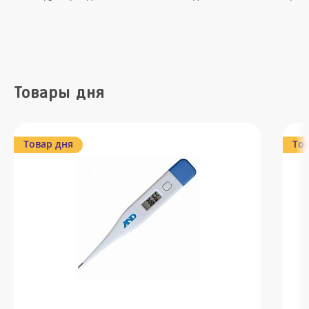
Товары дня
Товар дня
Тов