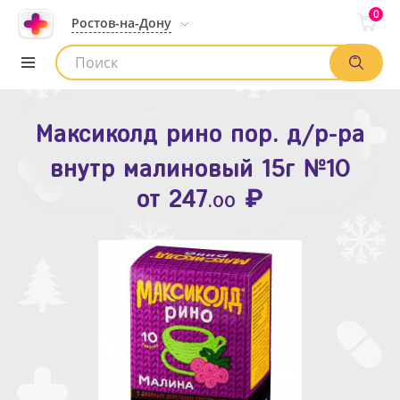
0
Ростов-на-Дону
Максиколд рино пор. д/р-ра
Зодак таб. п.п.о. 10мг №10
внутр малиновый 15г №10
₽
Список аптек
от
109
.80
₽
от
247
.00
Найти заказ