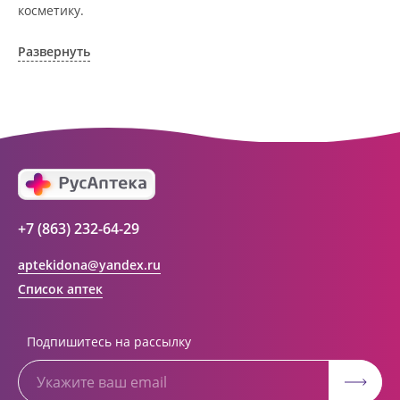
косметику.
АО Ростовоблфармация это централизованная
фармацевтическая компания, объединяющая свыше 100
Развернуть
государственных аптек и аптечных пунктов в г. Ростова-
на-Дону и Ростовской области. Компания основана в 1993
году. За 20 лет организация старого формата
превратилась в динамично развивающуюся сеть. Ее
деятельность направлена на оказание полноценной
помощи и качественное обслуживание населения с
использованием индивидуального подхода к каждому
покупателю.
+7 (863) 232-64-29
aptekidona@yandex.ru
Список аптек
Подпишитесь на рассылку