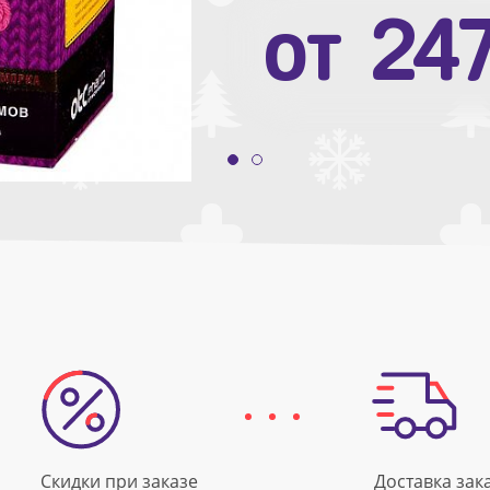
от
10
от
24
Скидки при заказе
Доставка зак