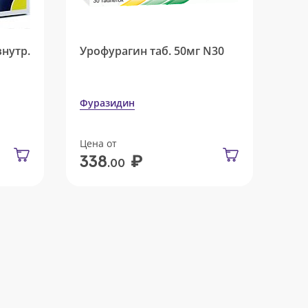
внутр.
Урофурагин таб. 50мг N30
Фуразидин
Цена от
₽
338
.00