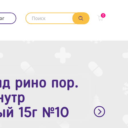
0
ог
д рино пор.
. п.п.о. 10мг
нутр
ый 15г №10