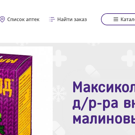
Список аптек
Найти заказ
Катал
Максикол
Зодак таб
д/р-ра в
№10
малинов