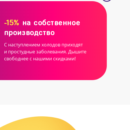
-15%
на собственное
производство
С наступлением холодов приходят
и простудные заболевания. Дышите
свободнее с нашими скидками!