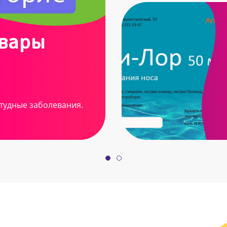
овары
тудные заболевания.