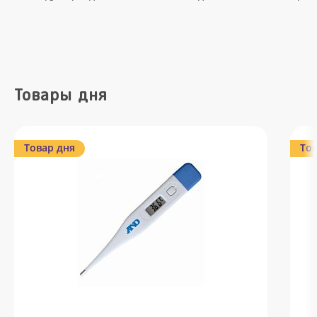
Товары дня
Товар дня
Тов