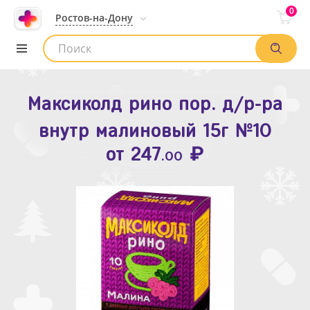
0
Ростов-на-Дону
Максиколд рино пор. д/р-ра
Зодак таб. п.п.о. 10мг №10
внутр малиновый 15г №10
₽
Список аптек
от
109
.80
₽
от
247
.00
Найти заказ