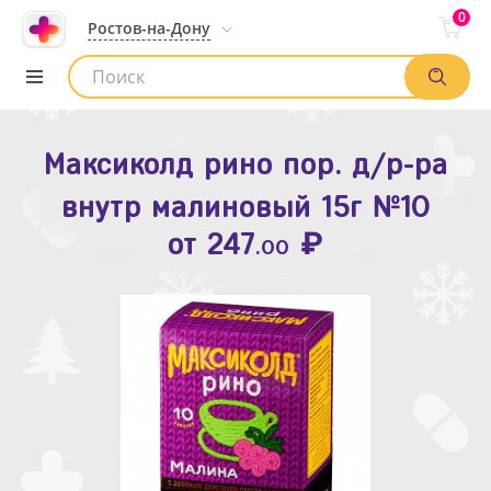
0
Ростов-на-Дону
Максиколд рино пор. д/р-ра
Зодак таб. п.п.о. 10мг №10
внутр малиновый 15г №10
₽
Список аптек
от
109
.80
₽
от
247
.00
Найти заказ