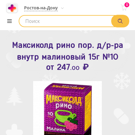
0
Ростов-на-Дону
Максиколд рино пор. д/р-ра
Зодак таб. п.п.о. 10мг №10
внутр малиновый 15г №10
₽
Список аптек
от
109
.80
₽
от
247
.00
Найти заказ