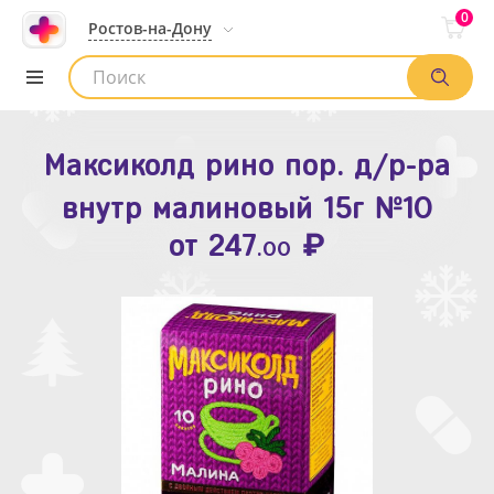
0
Ростов-на-Дону
Максиколд рино пор. д/р-ра
Зодак таб. п.п.о. 10мг №10
внутр малиновый 15г №10
₽
Список аптек
от
109
.80
₽
от
247
.00
Найти заказ