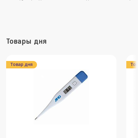
Товары дня
Товар дня
Тов