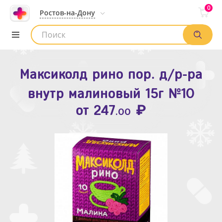
0
Ростов-на-Дону
Максиколд рино пор. д/р-ра
Зодак таб. п.п.о. 10мг №10
внутр малиновый 15г №10
₽
Список аптек
от
109
.80
₽
от
247
.00
Найти заказ