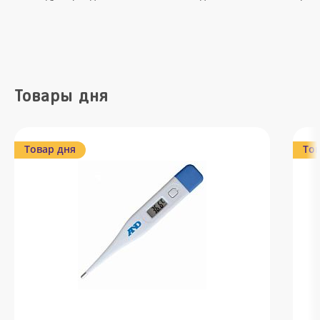
Товары дня
Товар дня
Тов