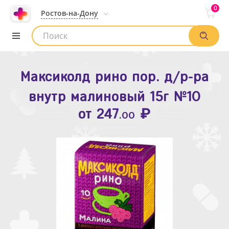
0
Ростов-на-Дону
Максиколд рино пор. д/р-ра
Зодак таб. п.п.о. 10мг №10
внутр малиновый 15г №10
₽
Список аптек
от
109
.80
₽
от
247
.00
Найти заказ