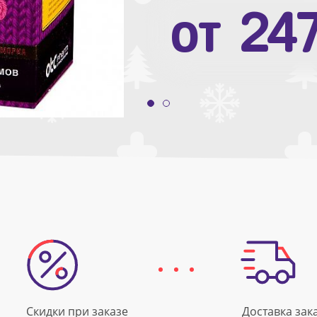
от
10
от
24
Скидки при заказе
Доставка зак