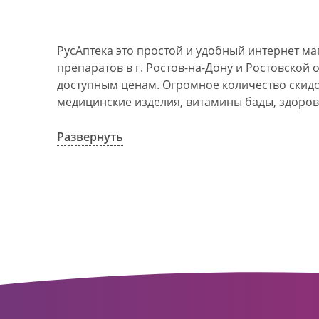
РусАптека это простой и удобный интернет м
препаратов в г. Ростов-на-Дону и Ростовской 
доступным ценам. Огромное количество скидок
медицинские изделия, витамины бады, здоров
АО Ростовоблфармация это централизованна
компания, объединяющая свыше 100 государс
Развернуть
пунктов в г. Ростова-на-Дону и Ростовской об
в 1993 году. За 20 лет организация старого ф
динамично развивающуюся сеть. Ее деятельно
оказание полноценной помощи и качественн
населения с использованием индивидуальног
покупателю.