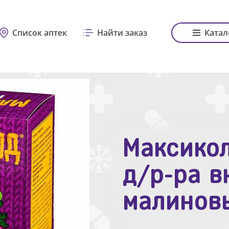
Список аптек
Найти заказ
Катал
Максикол
Зодак таб
д/р-ра в
№10
малинов