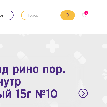
0
ог
д рино пор.
. п.п.о. 10мг
нутр
ый 15г №10