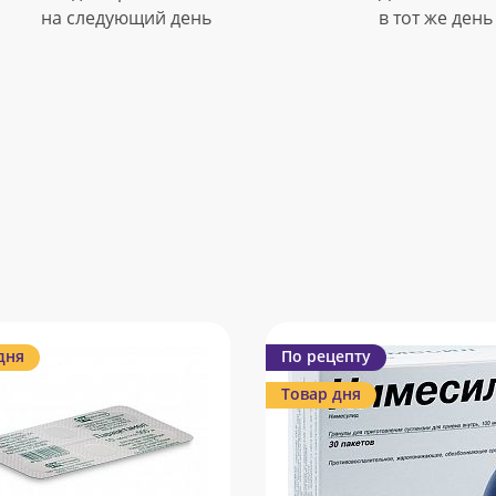
на следующий день
в тот же день
дня
По рецепту
Товар дня