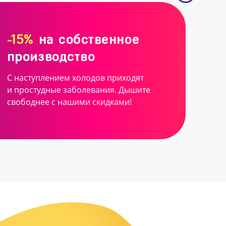
-15%
на собственное
производство
С наступлением холодов приходят
и простудные заболевания. Дышите
свободнее с нашими скидками!