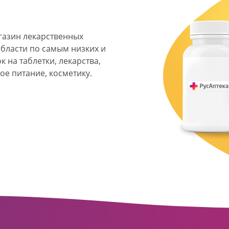
агазин лекарственных
области по самым низких и
 на таблетки, лекарства,
ое питание, косметику.
я фармацевтическая
твенных аптек и аптечных
ласти. Компания основана
ормата превратилась в
сть направлена на
ое обслуживание
о подхода к каждому