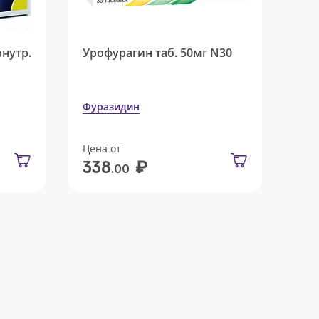
внутр.
Урофурагин таб. 50мг N30
Фуразидин
Цена от
₽
338
.00