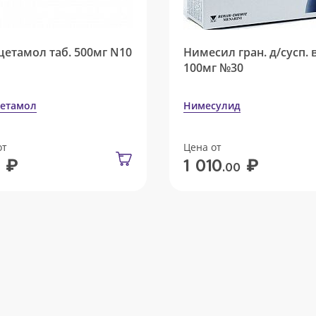
цетамол таб. 500мг N10
Нимесил гран. д/сусп. 
100мг №30
етамол
Нимесулид
от
Цена от
₽
₽
1 010
.00