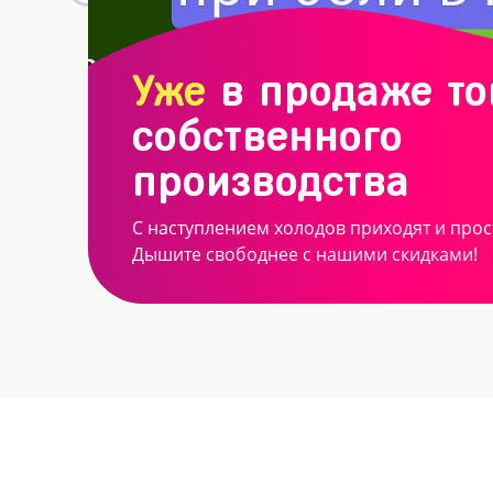
Уже
в продаже т
собственного
производства
С наступлением холодов приходят и прос
Дышите свободнее с нашими скидками!