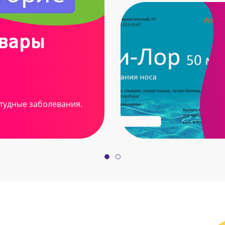
овары
тудные заболевания.