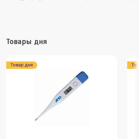
Товары дня
Товар дня
Тов