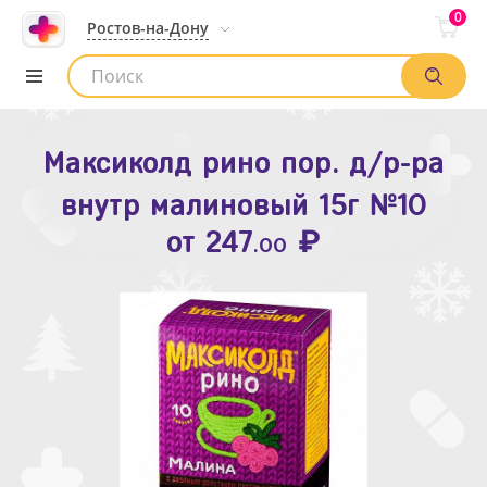
0
Ростов-на-Дону
Максиколд рино пор. д/р-ра
Зодак таб. п.п.о. 10мг №10
внутр малиновый 15г №10
₽
Список аптек
от
109
.80
₽
от
247
.00
Найти заказ