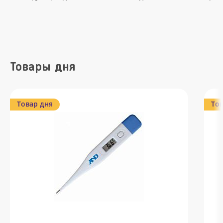
Товары дня
Товар дня
Тов