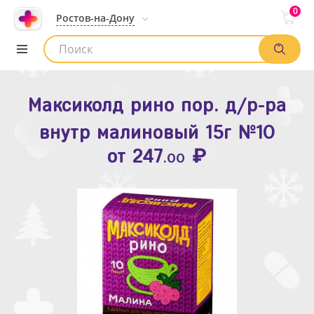
0
Ростов-на-Дону
Максиколд рино пор. д/р-ра
Зодак таб. п.п.о. 10мг №10
внутр малиновый 15г №10
₽
Список аптек
от
109
.80
₽
от
247
.00
Найти заказ