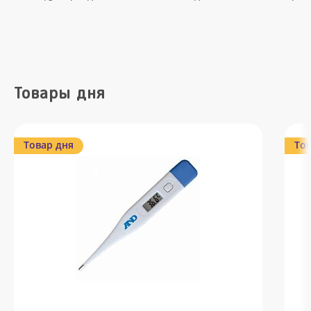
Товары дня
Товар дня
Тов