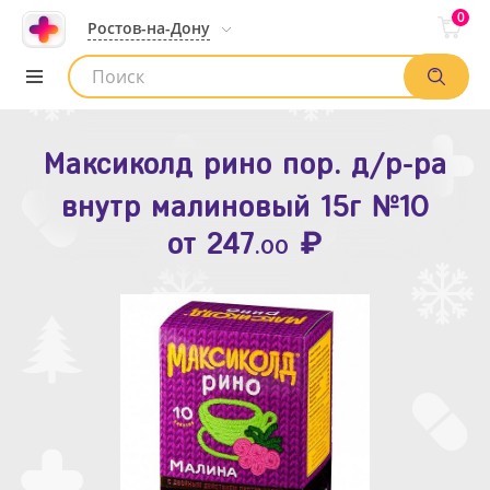
0
Ростов-на-Дону
Максиколд рино пор. д/р-ра
Зодак таб. п.п.о. 10мг №10
внутр малиновый 15г №10
₽
Список аптек
от
109
.80
₽
от
247
.00
Найти заказ