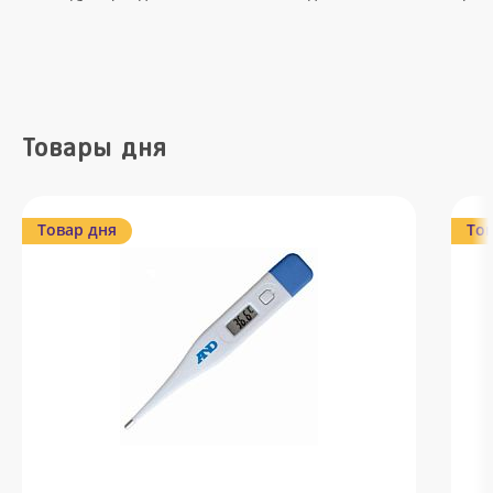
Товары дня
Товар дня
Тов