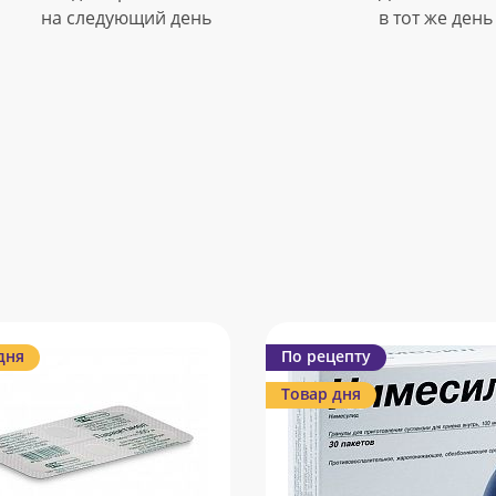
на следующий день
в тот же день
дня
По рецепту
Товар дня