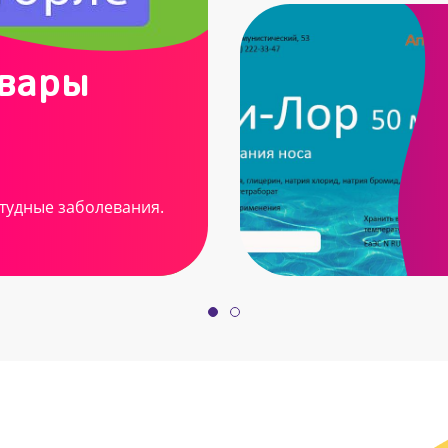
овары
тудные заболевания.