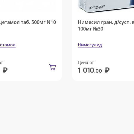
цетамол таб. 500мг N10
Нимесил гран. д/сусп. 
100мг №30
етамол
Нимесулид
от
Цена от
₽
₽
1 010
.00