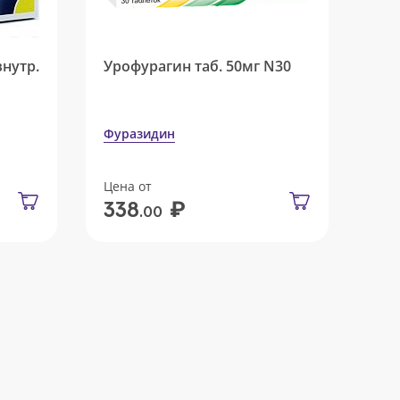
внутр.
Урофурагин таб. 50мг N30
Фуразидин
Цена от
₽
338
.00