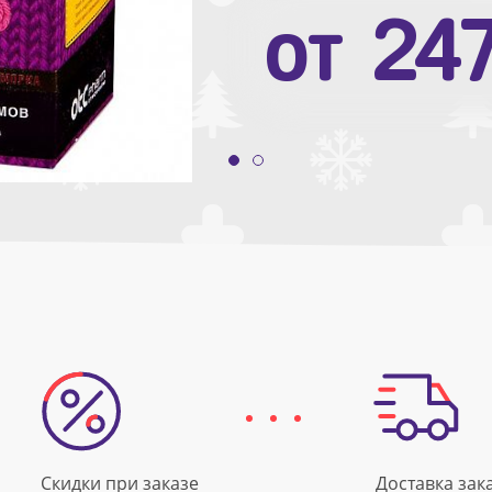
от
10
от
24
Скидки при заказе
Доставка зак