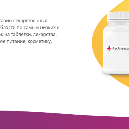
агазин лекарственных
области по самым низких и
 на таблетки, лекарства,
ое питание, косметику.
я фармацевтическая
твенных аптек и аптечных
ласти. Компания основана
ормата превратилась в
сть направлена на
ое обслуживание
о подхода к каждому