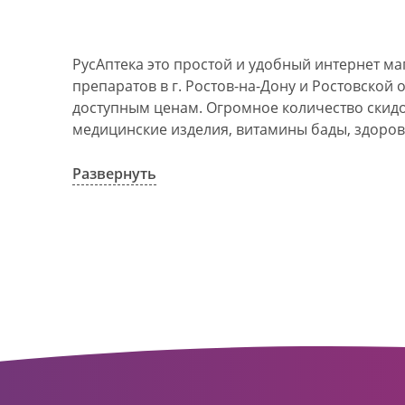
РусАптека это простой и удобный интернет м
препаратов в г. Ростов-на-Дону и Ростовской 
доступным ценам. Огромное количество скидок
медицинские изделия, витамины бады, здоров
АО Ростовоблфармация это централизованна
компания, объединяющая свыше 100 государс
Развернуть
пунктов в г. Ростова-на-Дону и Ростовской об
в 1993 году. За 20 лет организация старого ф
динамично развивающуюся сеть. Ее деятельно
оказание полноценной помощи и качественн
населения с использованием индивидуальног
покупателю.