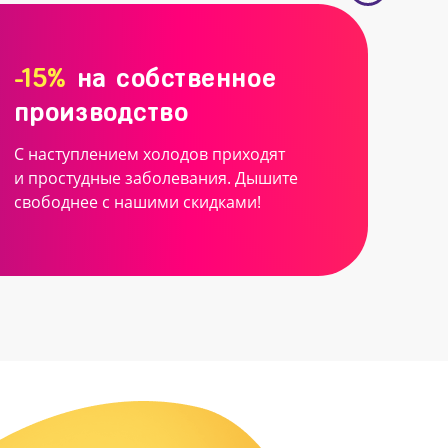
-15%
на собственное
производство
С наступлением холодов приходят
и простудные заболевания. Дышите
свободнее с нашими скидками!