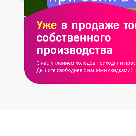
Уже
в продаже т
собственного
производства
С наступлением холодов приходят и прос
Дышите свободнее с нашими скидками!