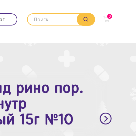
0
ог
д рино пор.
. п.п.о. 10мг
нутр
ый 15г №10