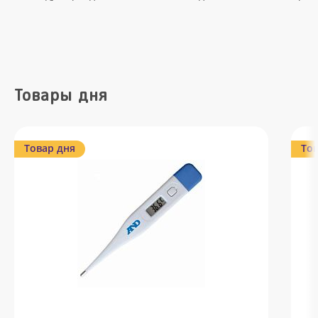
Товары дня
Товар дня
Тов