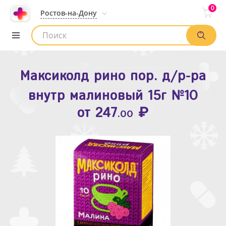
0
Ростов-на-Дону
Максиколд рино пор. д/р-ра
Зодак таб. п.п.о. 10мг №10
внутр малиновый 15г №10
₽
Список аптек
от
109
.80
₽
от
247
.00
Найти заказ