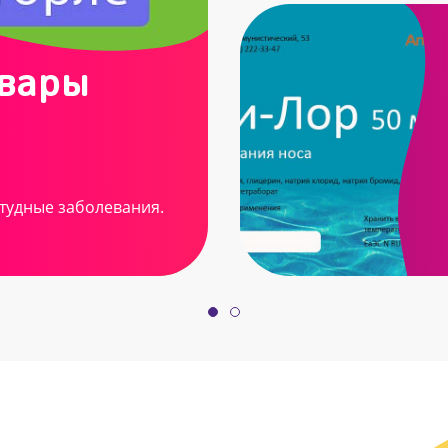
овары
тудные заболевания.