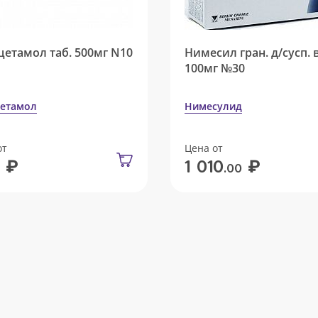
цетамол таб. 500мг N10
Нимесил гран. д/сусп. 
100мг №30
етамол
Нимесулид
от
Цена от
₽
₽
1 010
.00