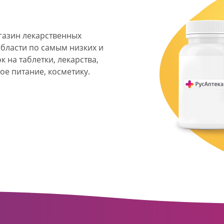
агазин лекарственных
области по самым низких и
 на таблетки, лекарства,
ое питание, косметику.
я фармацевтическая
твенных аптек и аптечных
ласти. Компания основана
ормата превратилась в
сть направлена на
ое обслуживание
о подхода к каждому