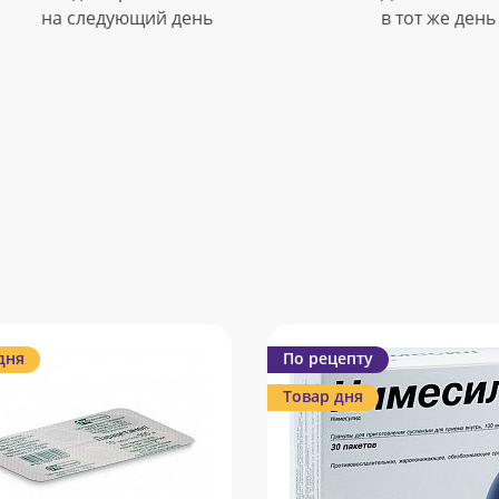
на следующий день
в тот же день
дня
По рецепту
Товар дня