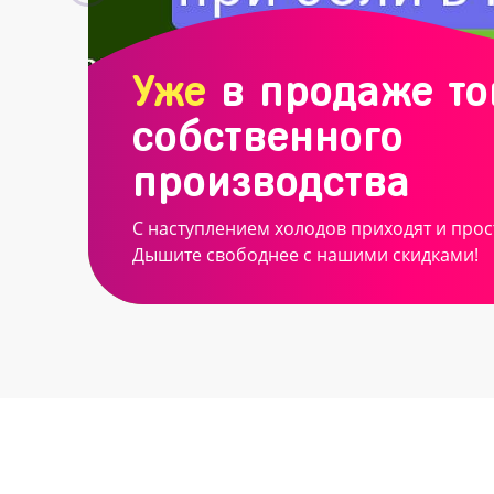
Уже
в продаже т
собственного
производства
С наступлением холодов приходят и прос
Дышите свободнее с нашими скидками!