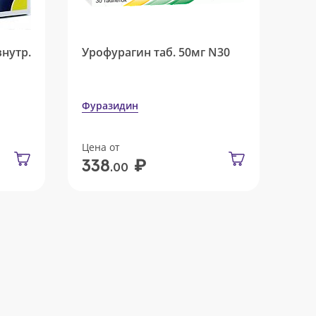
внутр.
Урофурагин таб. 50мг N30
Фуразидин
Цена от
₽
338
.00