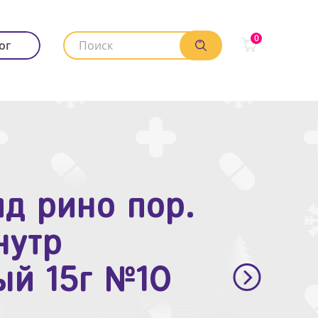
0
ог
д рино пор.
. п.п.о. 10мг
нутр
ый 15г №10