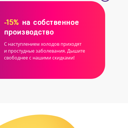
-15%
на собственное
производство
С наступлением холодов приходят
и простудные заболевания. Дышите
свободнее с нашими скидками!