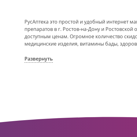
РусАптека это простой и удобный интернет м
препаратов в г. Ростов-на-Дону и Ростовской 
доступным ценам. Огромное количество скидок
медицинские изделия, витамины бады, здоров
АО Ростовоблфармация это централизованна
компания, объединяющая свыше 100 государс
Развернуть
пунктов в г. Ростова-на-Дону и Ростовской об
в 1993 году. За 20 лет организация старого ф
динамично развивающуюся сеть. Ее деятельно
оказание полноценной помощи и качественн
населения с использованием индивидуальног
покупателю.