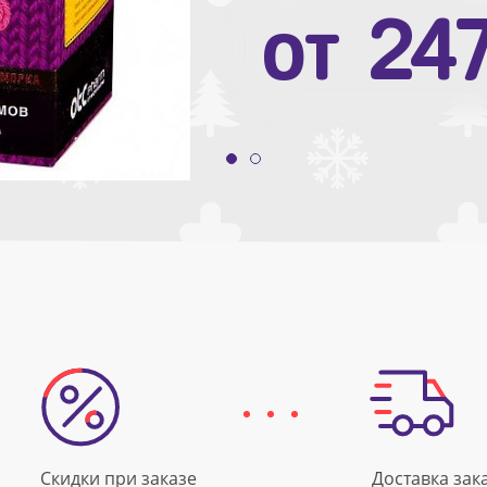
от
10
от
24
Скидки при заказе
Доставка зак