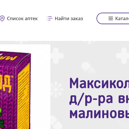
Список аптек
Найти заказ
Катал
Максикол
Зодак таб
д/р-ра в
№10
малинов