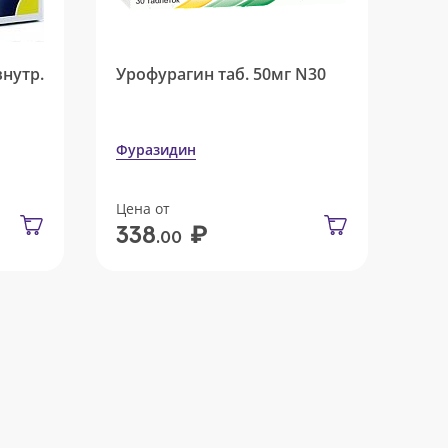
внутр.
Урофурагин таб. 50мг N30
Фуразидин
Цена от
₽
338
.00