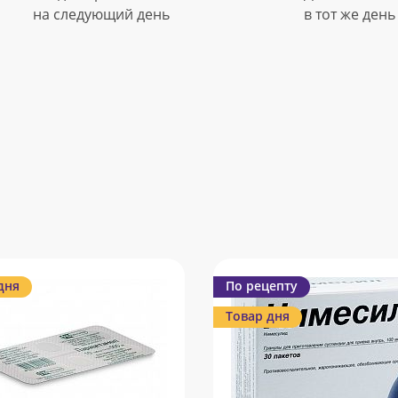
на следующий день
в тот же день
дня
По рецепту
Товар дня