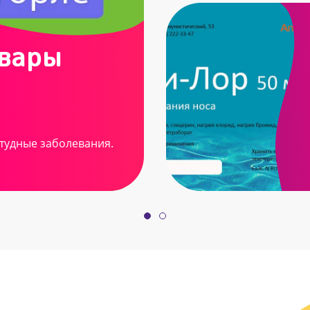
овары
тудные заболевания.