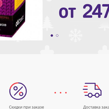
от
10
от
24
Скидки при заказе
Доставка зак