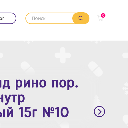
0
ог
д рино пор.
. п.п.о. 10мг
нутр
ый 15г №10