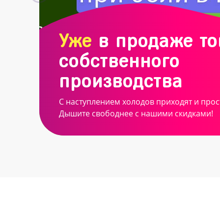
Уже
в продаже т
собственного
производства
С наступлением холодов приходят и прос
Дышите свободнее с нашими скидками!