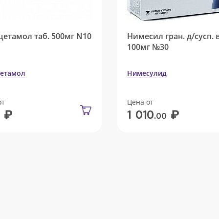
цетамол таб. 500мг N10
Нимесил гран. д/сусп. 
100мг №30
етамол
Нимесулид
от
Цена от
₽
₽
1 010
.00