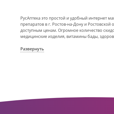
РусАптека это простой и удобный интернет м
препаратов в г. Ростов-на-Дону и Ростовской 
доступным ценам. Огромное количество скидок
медицинские изделия, витамины бады, здоров
АО Ростовоблфармация это централизованна
компания, объединяющая свыше 100 государс
Развернуть
пунктов в г. Ростова-на-Дону и Ростовской об
в 1993 году. За 20 лет организация старого ф
динамично развивающуюся сеть. Ее деятельно
оказание полноценной помощи и качественн
населения с использованием индивидуальног
покупателю.