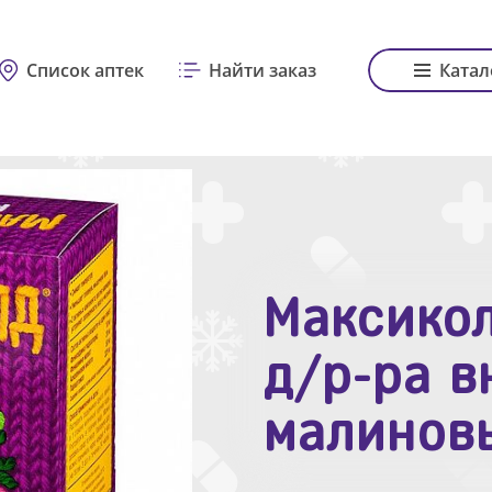
Список аптек
Найти заказ
Катал
Максикол
Зодак таб
д/р-ра в
№10
малинов