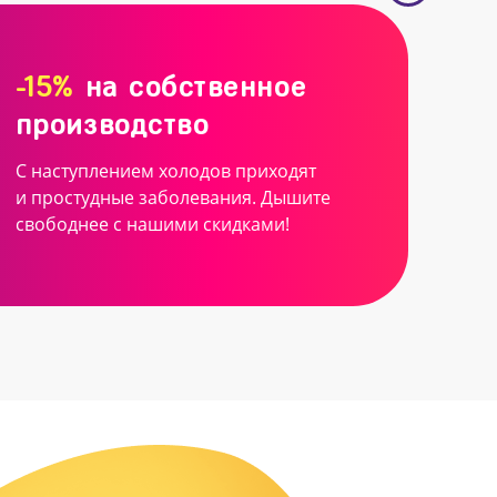
-15%
на собственное
производство
С наступлением холодов приходят
и простудные заболевания. Дышите
свободнее с нашими скидками!