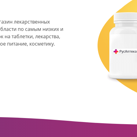
агазин лекарственных
области по самым низких и
 на таблетки, лекарства,
ое питание, косметику.
я фармацевтическая
твенных аптек и аптечных
ласти. Компания основана
ормата превратилась в
сть направлена на
ое обслуживание
о подхода к каждому