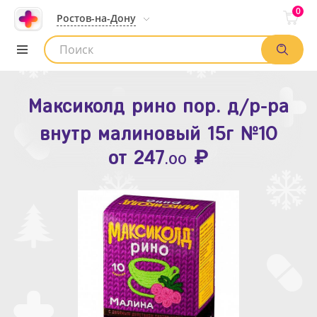
0
Ростов-на-Дону
Максиколд рино пор. д/р-ра
Зодак таб. п.п.о. 10мг №10
внутр малиновый 15г №10
₽
Список аптек
от
109
.80
₽
от
247
.00
Найти заказ