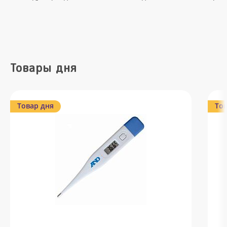
Товары дня
Товар дня
Тов