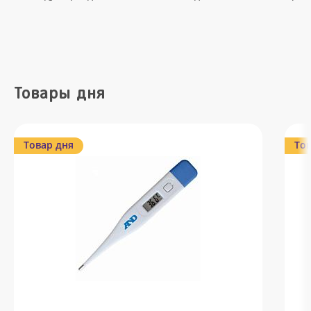
Товары дня
Товар дня
Тов