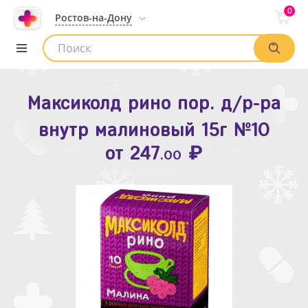
0
Ростов-на-Дону
Максиколд рино пор. д/р-ра
Зодак таб. п.п.о. 10мг №10
внутр малиновый 15г №10
₽
Список аптек
от
109
.80
₽
от
247
.00
Найти заказ