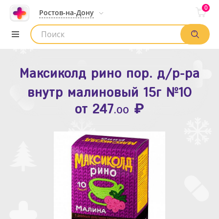
0
Ростов-на-Дону
Максиколд рино пор. д/р-ра
Зодак таб. п.п.о. 10мг №10
внутр малиновый 15г №10
₽
Список аптек
от
109
.80
₽
от
247
.00
Найти заказ