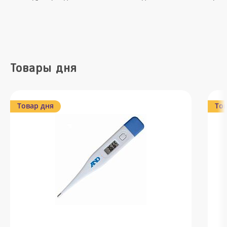
Товары дня
Товар дня
Тов