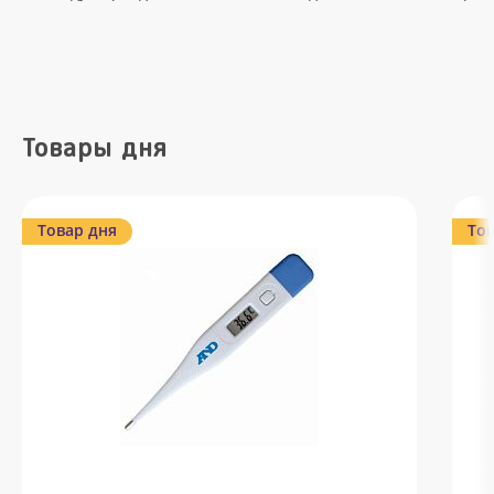
Товары дня
Товар дня
Тов