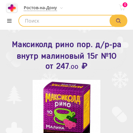
0
Ростов-на-Дону
Максиколд рино пор. д/р-ра
Зодак таб. п.п.о. 10мг №10
внутр малиновый 15г №10
₽
Список аптек
от
109
.80
₽
от
247
.00
Найти заказ