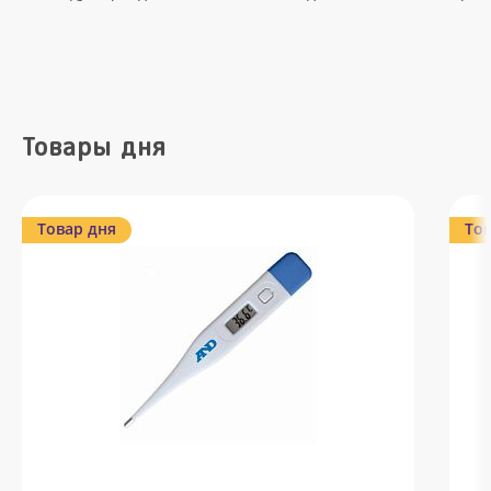
Товары дня
Товар дня
Тов