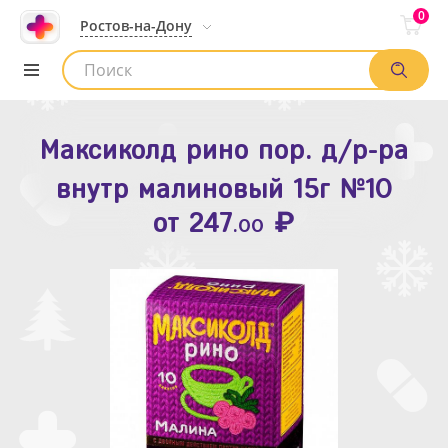
0
Ростов-на-Дону
Максиколд рино пор. д/р-ра
Зодак таб. п.п.о. 10мг №10
внутр малиновый 15г №10
₽
Список аптек
от
109
.80
₽
от
247
.00
Найти заказ