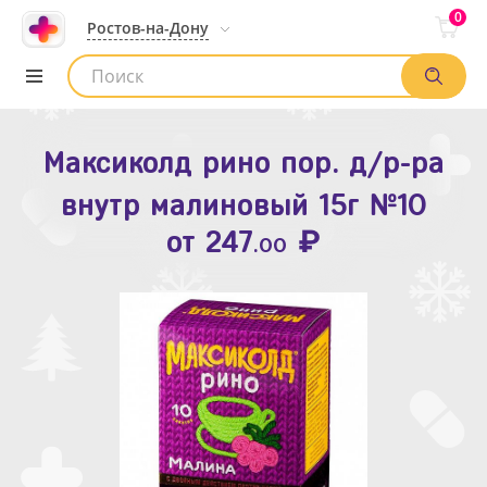
0
Ростов-на-Дону
Максиколд рино пор. д/р-ра
Зодак таб. п.п.о. 10мг №10
внутр малиновый 15г №10
₽
Список аптек
от
109
.80
₽
от
247
.00
Найти заказ