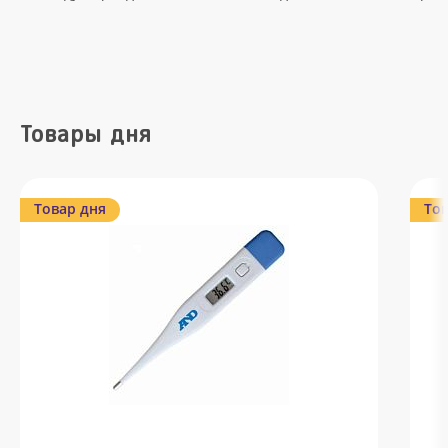
Товары дня
Товар дня
Тов