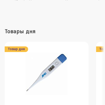
Товары дня
Товар дня
Тов