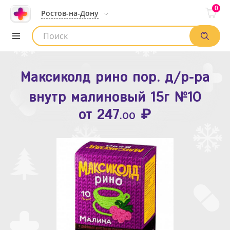
0
Ростов-на-Дону
Максиколд рино пор. д/р-ра
Зодак таб. п.п.о. 10мг №10
внутр малиновый 15г №10
₽
Список аптек
от
109
.80
₽
от
247
.00
Найти заказ