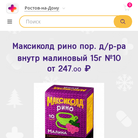
0
Ростов-на-Дону
Максиколд рино пор. д/р-ра
Зодак таб. п.п.о. 10мг №10
внутр малиновый 15г №10
₽
Список аптек
от
109
.80
₽
от
247
.00
Найти заказ