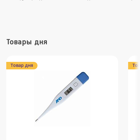
Товары дня
Товар дня
Тов