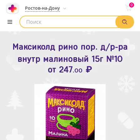
0
Ростов-на-Дону
Максиколд рино пор. д/р-ра
Зодак таб. п.п.о. 10мг №10
внутр малиновый 15г №10
₽
Список аптек
от
109
.80
₽
от
247
.00
Найти заказ