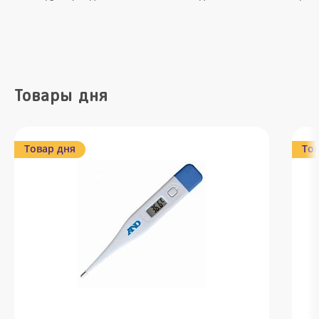
Товары дня
Товар дня
Тов