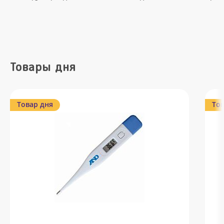
Товары дня
Товар дня
Тов