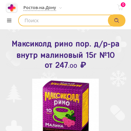
0
Ростов-на-Дону
Максиколд рино пор. д/р-ра
Зодак таб. п.п.о. 10мг №10
внутр малиновый 15г №10
₽
Список аптек
от
109
.80
₽
от
247
.00
Найти заказ