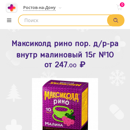
0
Ростов-на-Дону
Максиколд рино пор. д/р-ра
Зодак таб. п.п.о. 10мг №10
внутр малиновый 15г №10
₽
Список аптек
от
109
.80
₽
от
247
.00
Найти заказ