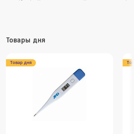
Товары дня
Товар дня
Тов