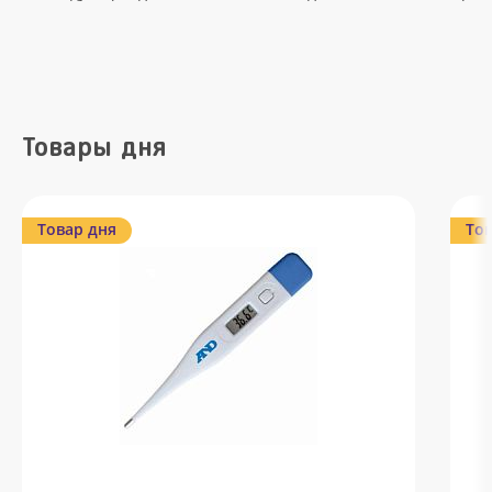
Товары дня
Товар дня
Тов