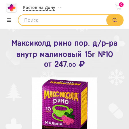
0
Ростов-на-Дону
Максиколд рино пор. д/р-ра
Зодак таб. п.п.о. 10мг №10
внутр малиновый 15г №10
₽
Список аптек
от
109
.80
₽
от
247
.00
Найти заказ