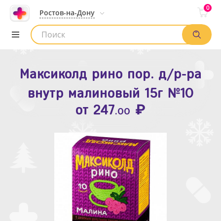
0
Ростов-на-Дону
Максиколд рино пор. д/р-ра
Зодак таб. п.п.о. 10мг №10
внутр малиновый 15г №10
₽
Список аптек
от
109
.80
₽
от
247
.00
Найти заказ