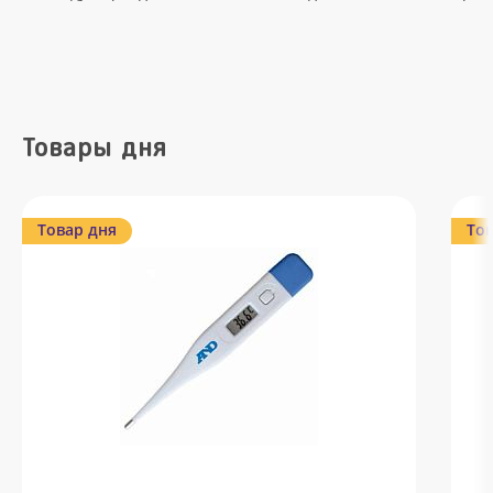
Товары дня
Товар дня
Тов