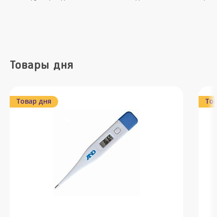
Товары дня
Товар дня
Тов