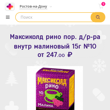
0
Ростов-на-Дону
Максиколд рино пор. д/р-ра
Зодак таб. п.п.о. 10мг №10
внутр малиновый 15г №10
₽
Список аптек
от
109
.80
₽
от
247
.00
Найти заказ