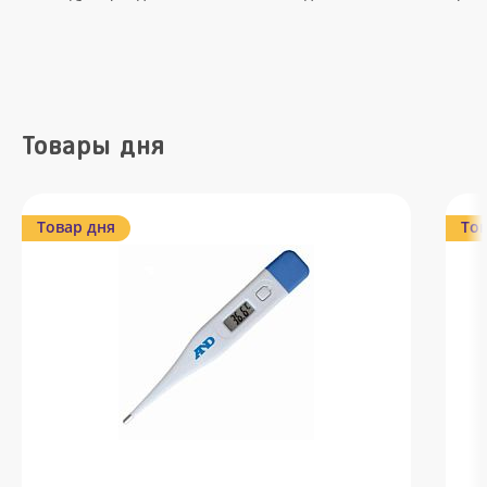
Товары дня
Товар дня
Тов