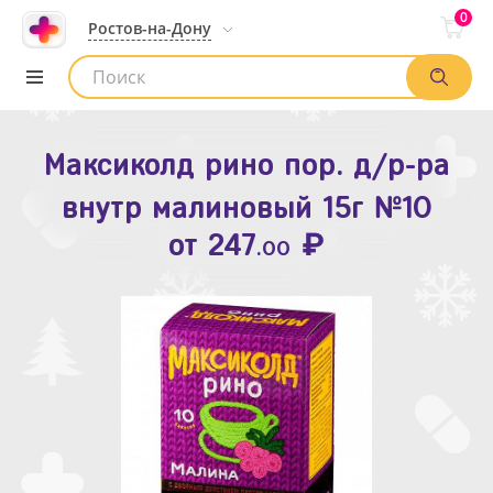
0
Ростов-на-Дону
Максиколд рино пор. д/р-ра
Зодак таб. п.п.о. 10мг №10
внутр малиновый 15г №10
₽
Список аптек
от
109
.80
₽
от
247
.00
Найти заказ