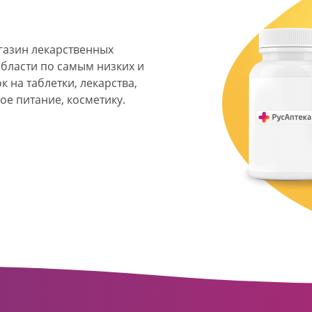
агазин лекарственных
области по самым низких и
 на таблетки, лекарства,
ое питание, косметику.
я фармацевтическая
твенных аптек и аптечных
ласти. Компания основана
ормата превратилась в
сть направлена на
ое обслуживание
о подхода к каждому