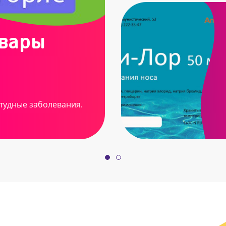
овары
тудные заболевания.