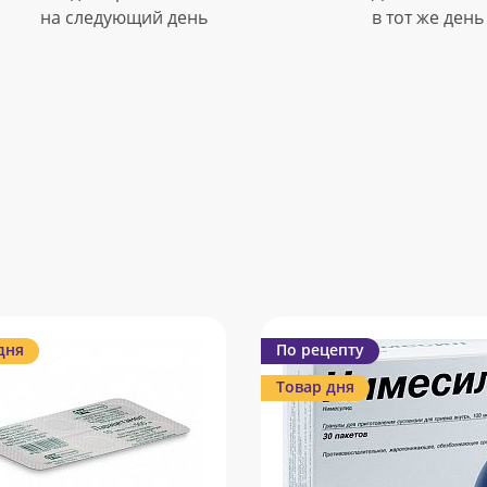
на следующий день
в тот же день
дня
По рецепту
Товар дня