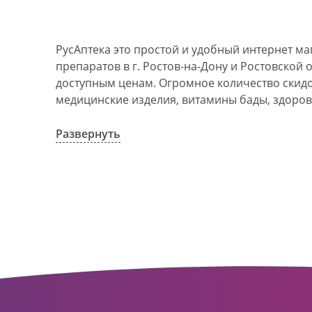
РусАптека это простой и удобный интернет м
препаратов в г. Ростов-на-Дону и Ростовской 
доступным ценам. Огромное количество скидок
медицинские изделия, витамины бады, здоров
АО Ростовоблфармация это централизованна
компания, объединяющая свыше 100 государс
Развернуть
пунктов в г. Ростова-на-Дону и Ростовской об
в 1993 году. За 20 лет организация старого ф
динамично развивающуюся сеть. Ее деятельно
оказание полноценной помощи и качественн
населения с использованием индивидуальног
покупателю.