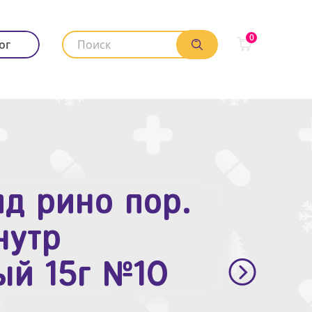
0
ог
д рино пор.
. п.п.о. 10мг
нутр
ый 15г №10