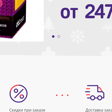
от
10
от
24
Скидки при заказе
Доставка зак