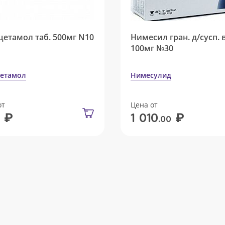
цетамол таб. 500мг N10
Нимесил гран. д/сусп. 
100мг №30
етамол
Нимесулид
от
Цена от
₽
₽
1 010
.00