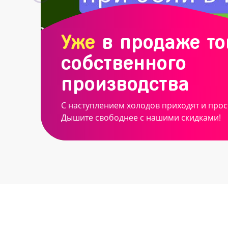
Уже
в продаже т
собственного
производства
С наступлением холодов приходят и прос
Дышите свободнее с нашими скидками!