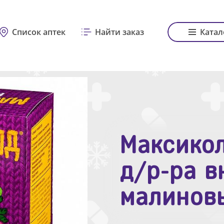
Список аптек
Найти заказ
Катал
Максикол
Зодак таб
д/р-ра в
№10
малинов