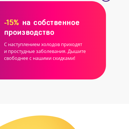
-15%
на собственное
производство
С наступлением холодов приходят
и простудные заболевания. Дышите
свободнее с нашими скидками!