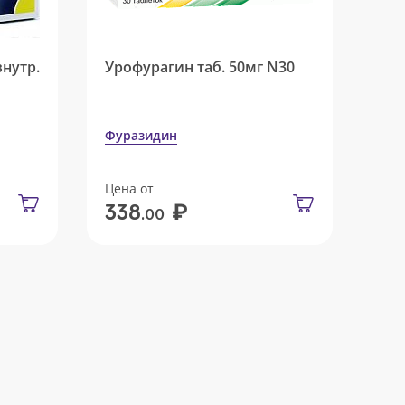
внутр.
Урофурагин таб. 50мг N30
Фуразидин
Цена от
₽
338
.00