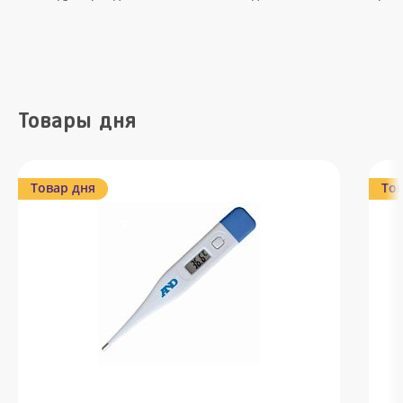
Товары дня
Товар дня
Тов