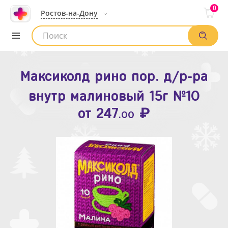
0
Ростов-на-Дону
Максиколд рино пор. д/р-ра
Зодак таб. п.п.о. 10мг №10
внутр малиновый 15г №10
₽
Список аптек
от
109
.80
₽
от
247
.00
Найти заказ