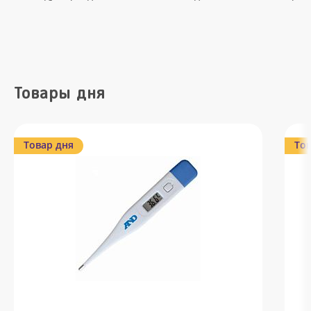
Товары дня
Товар дня
Тов