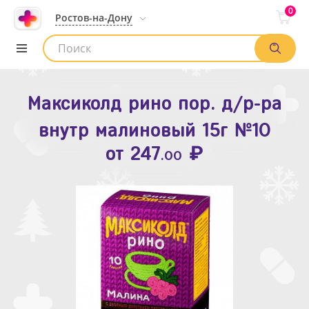
0
Ростов-на-Дону
Максиколд рино пор. д/р-ра
Зодак таб. п.п.о. 10мг №10
внутр малиновый 15г №10
₽
Список аптек
от
109
.80
₽
от
247
.00
Найти заказ