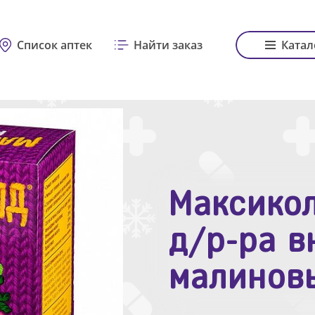
Список аптек
Найти заказ
Катал
Максикол
Зодак таб
д/р-ра в
№10
малинов