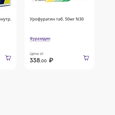
внутр.
Урофурагин таб. 50мг N30
Фуразидин
Цена от
₽
338
.00