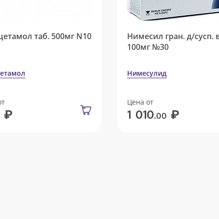
цетамол таб. 500мг N10
Нимесил гран. д/сусп. 
100мг №30
етамол
Нимесулид
от
Цена от
₽
₽
1 010
.00