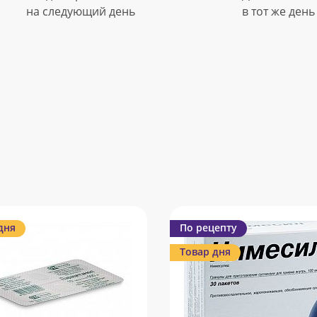
на следующий день
в тот же день
дня
По рецепту
Товар дня