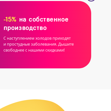
-15%
на собственное
производство
С наступлением холодов приходят
и простудные заболевания. Дышите
свободнее с нашими скидками!