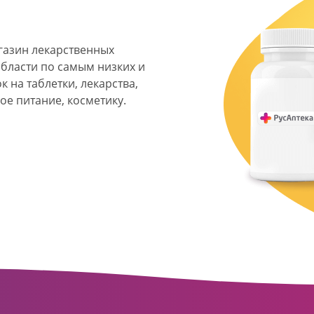
агазин лекарственных
области по самым низких и
 на таблетки, лекарства,
ое питание, косметику.
я фармацевтическая
твенных аптек и аптечных
ласти. Компания основана
ормата превратилась в
сть направлена на
ое обслуживание
о подхода к каждому