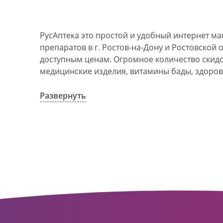
РусАптека это простой и удобный интернет м
препаратов в г. Ростов-на-Дону и Ростовской 
доступным ценам. Огромное количество скидок
медицинские изделия, витамины бады, здоров
АО Ростовоблфармация это централизованна
компания, объединяющая свыше 100 государс
Развернуть
пунктов в г. Ростова-на-Дону и Ростовской об
в 1993 году. За 20 лет организация старого ф
динамично развивающуюся сеть. Ее деятельно
оказание полноценной помощи и качественн
населения с использованием индивидуальног
покупателю.