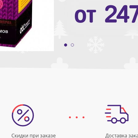
от
10
от
24
Скидки при заказе
Доставка зак