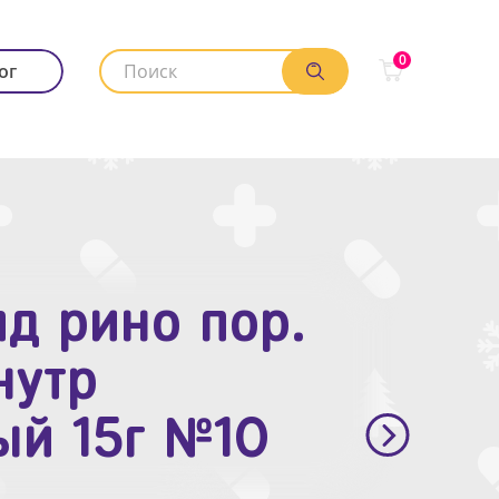
0
ог
д рино пор.
. п.п.о. 10мг
нутр
ый 15г №10