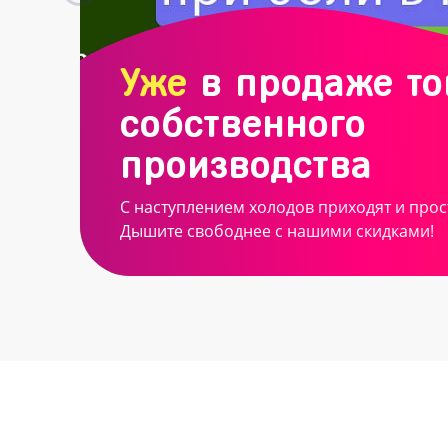
Уже
в продаже т
собственного
производства
С наступлением холодов приходят и прос
Дышите свободнее с нашими скидками!