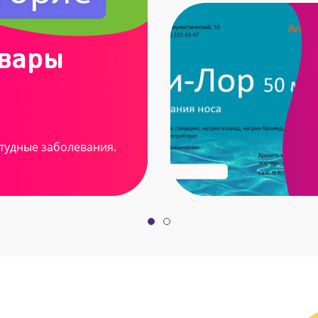
овары
тудные заболевания.