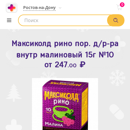
0
Ростов-на-Дону
Максиколд рино пор. д/р-ра
Зодак таб. п.п.о. 10мг №10
внутр малиновый 15г №10
₽
Список аптек
от
109
.80
₽
от
247
.00
Найти заказ