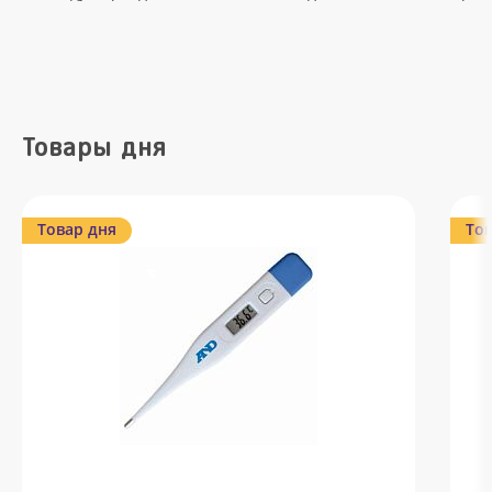
Товары дня
Товар дня
Тов