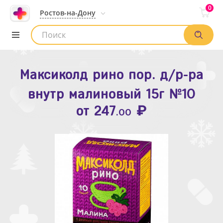
0
Ростов-на-Дону
Максиколд рино пор. д/р-ра
Зодак таб. п.п.о. 10мг №10
внутр малиновый 15г №10
₽
Список аптек
от
109
.80
₽
от
247
.00
Найти заказ