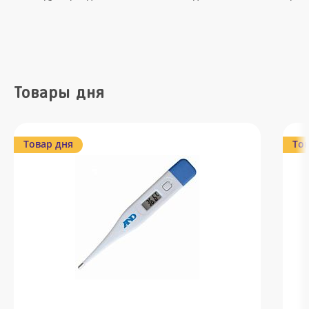
Товары дня
Товар дня
Тов