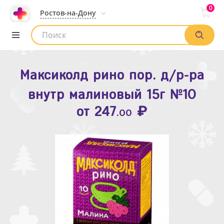
0
Ростов-на-Дону
Максиколд рино пор. д/р-ра
Зодак таб. п.п.о. 10мг №10
внутр малиновый 15г №10
₽
Список аптек
от
109
.80
₽
от
247
.00
Найти заказ