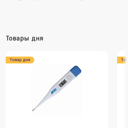
Товары дня
Товар дня
Тов