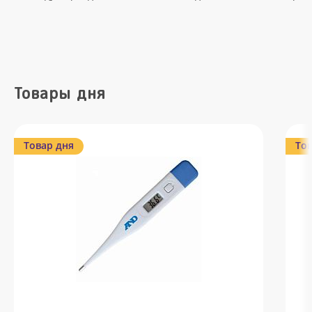
Товары дня
Товар дня
Тов