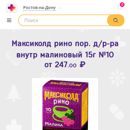
0
Ростов-на-Дону
Максиколд рино пор. д/р-ра
Зодак таб. п.п.о. 10мг №10
внутр малиновый 15г №10
₽
Список аптек
от
109
.80
₽
от
247
.00
Найти заказ