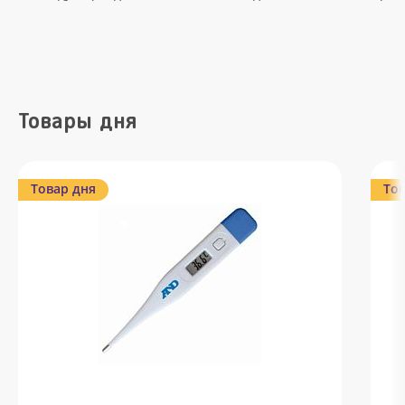
Товары дня
Товар дня
Тов