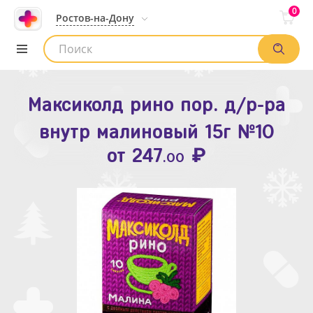
0
Ростов-на-Дону
Максиколд рино пор. д/р-ра
Зодак таб. п.п.о. 10мг №10
внутр малиновый 15г №10
₽
Список аптек
от
109
.80
₽
от
247
.00
Найти заказ