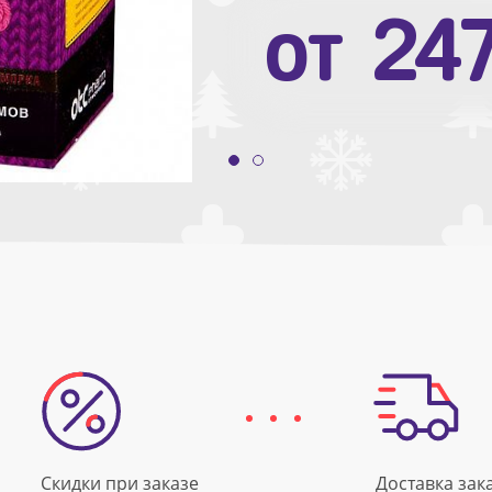
от
10
от
24
Скидки при заказе
Доставка зак