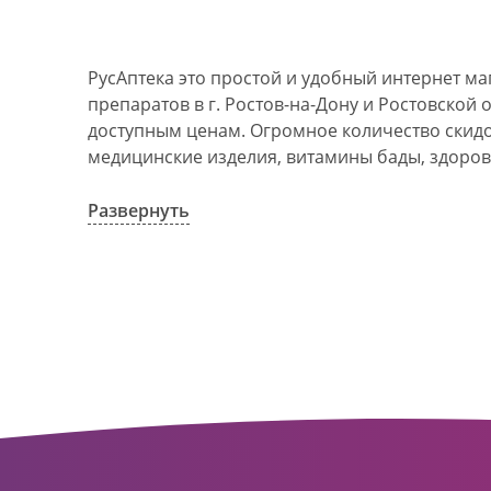
РусАптека это простой и удобный интернет м
препаратов в г. Ростов-на-Дону и Ростовской 
доступным ценам. Огромное количество скидок
медицинские изделия, витамины бады, здоров
АО Ростовоблфармация это централизованна
компания, объединяющая свыше 100 государс
Развернуть
пунктов в г. Ростова-на-Дону и Ростовской об
в 1993 году. За 20 лет организация старого ф
динамично развивающуюся сеть. Ее деятельно
оказание полноценной помощи и качественн
населения с использованием индивидуальног
покупателю.