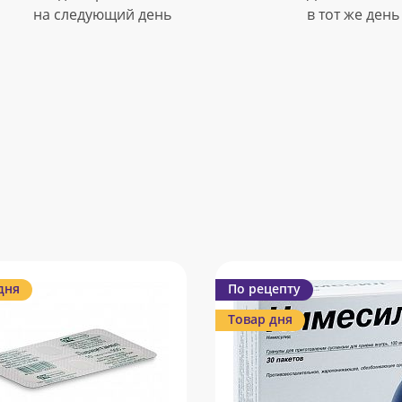
на следующий день
в тот же день
дня
По рецепту
Товар дня