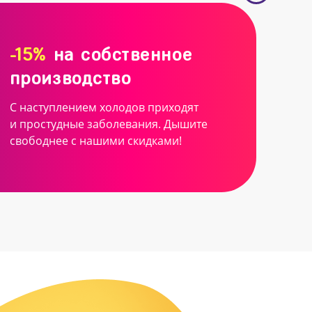
-15%
на собственное
производство
С наступлением холодов приходят
и простудные заболевания. Дышите
свободнее с нашими скидками!