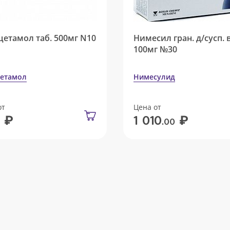
цетамол таб. 500мг N10
Нимесил гран. д/сусп. 
100мг №30
етамол
Нимесулид
от
Цена от
₽
₽
1 010
.00