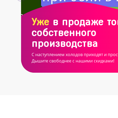
Уже
в продаже т
собственного
производства
С наступлением холодов приходят и прос
Дышите свободнее с нашими скидками!