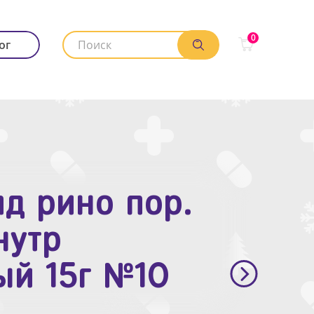
0
ог
д рино пор.
. п.п.о. 10мг
нутр
ый 15г №10