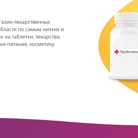
агазин лекарственных
области по самым низких и
 на таблетки, лекарства,
ое питание, косметику.
я фармацевтическая
твенных аптек и аптечных
ласти. Компания основана
ормата превратилась в
сть направлена на
ое обслуживание
о подхода к каждому