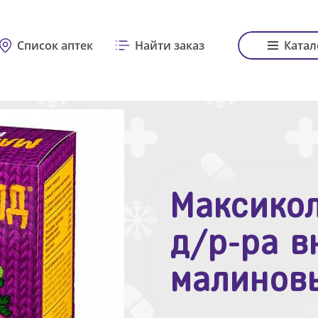
Список аптек
Найти заказ
Катал
Максикол
Зодак таб
д/р-ра в
№10
малинов