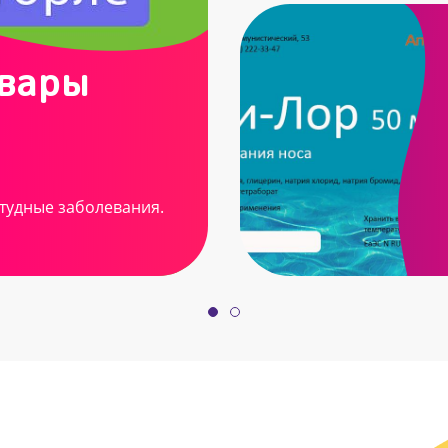
овары
тудные заболевания.