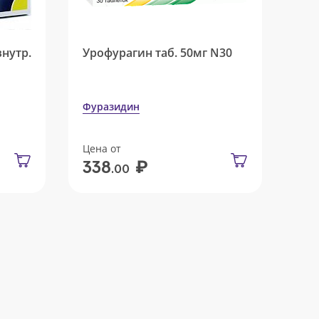
внутр.
Урофурагин таб. 50мг N30
Фуразидин
Цена от
₽
338
.00