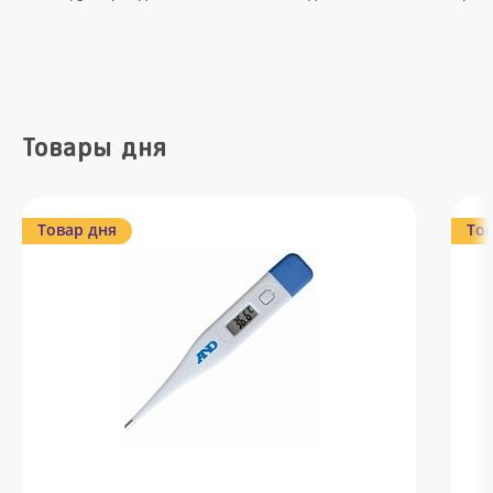
Товары дня
Товар дня
Тов