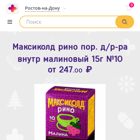
0
Ростов-на-Дону
Максиколд рино пор. д/р-ра
Зодак таб. п.п.о. 10мг №10
внутр малиновый 15г №10
₽
Список аптек
от
109
.80
₽
от
247
.00
Найти заказ