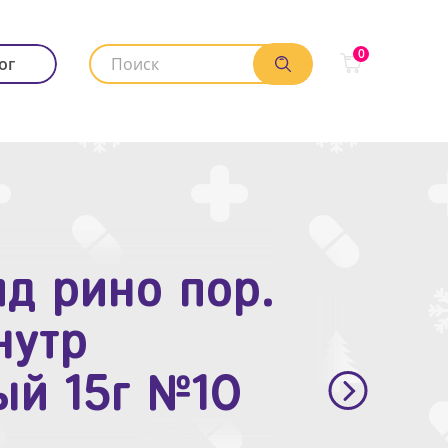
0
ог
д рино пор.
. п.п.о. 10мг
нутр
ый 15г №10