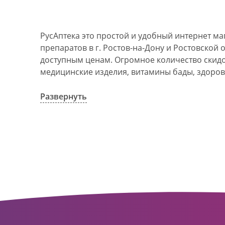
РусАптека это простой и удобный интернет м
препаратов в г. Ростов-на-Дону и Ростовской 
доступным ценам. Огромное количество скидок
медицинские изделия, витамины бады, здоров
АО Ростовоблфармация это централизованна
компания, объединяющая свыше 100 государс
Развернуть
пунктов в г. Ростова-на-Дону и Ростовской об
в 1993 году. За 20 лет организация старого ф
динамично развивающуюся сеть. Ее деятельно
оказание полноценной помощи и качественн
населения с использованием индивидуальног
покупателю.