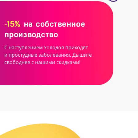
-15%
на собственное
производство
С наступлением холодов приходят
и простудные заболевания. Дышите
свободнее с нашими скидками!