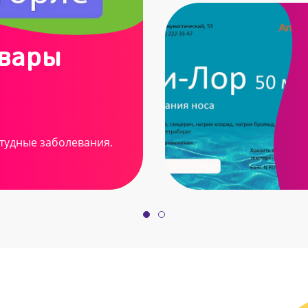
овары
тудные заболевания.