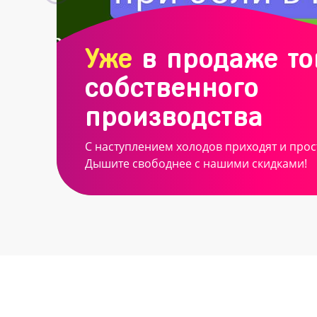
Уже
в продаже т
собственного
производства
С наступлением холодов приходят и прос
Дышите свободнее с нашими скидками!