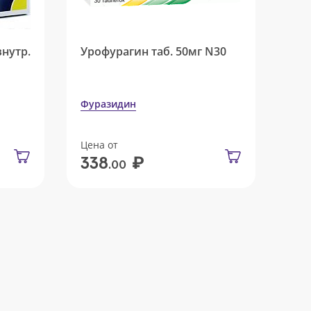
внутр.
Урофурагин таб. 50мг N30
Фуразидин
Цена от
₽
338
.00