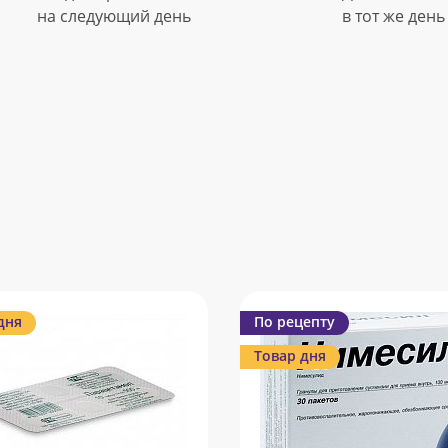
на следующий день
в тот же день
дня
По рецепту
Товар дня