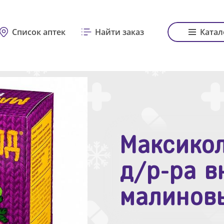
Список аптек
Найти заказ
Катал
Максикол
Зодак таб
д/р-ра в
№10
малинов