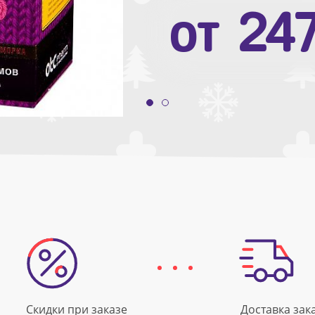
от
10
от
24
Скидки при заказе
Доставка зак