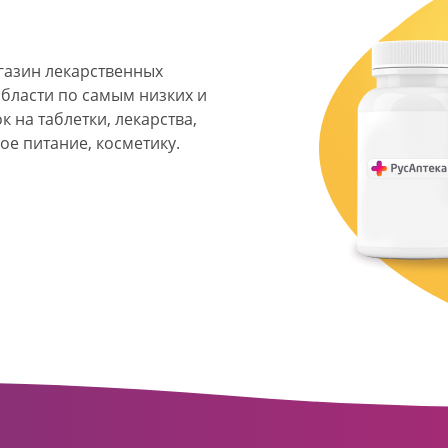
агазин лекарственных
области по самым низких и
 на таблетки, лекарства,
ое питание, косметику.
я фармацевтическая
твенных аптек и аптечных
ласти. Компания основана
ормата превратилась в
сть направлена на
ое обслуживание
о подхода к каждому