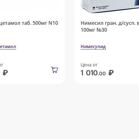
цетамол таб. 500мг N10
Нимесил гран. д/сусп. 
100мг №30
етамол
Нимесулид
от
Цена от
₽
₽
1 010
.00