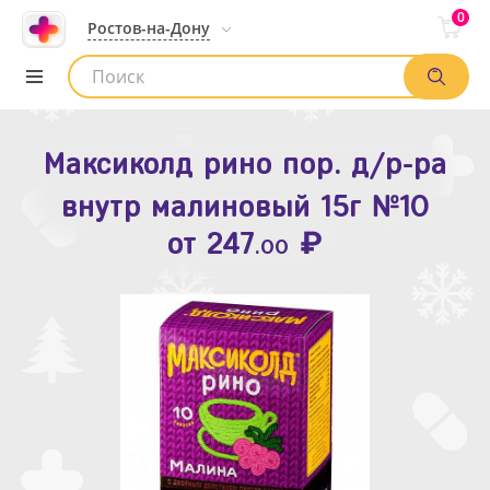
0
Ростов-на-Дону
Максиколд рино пор. д/р-ра
Зодак таб. п.п.о. 10мг №10
внутр малиновый 15г №10
₽
Список аптек
от
109
.80
₽
от
247
.00
Найти заказ