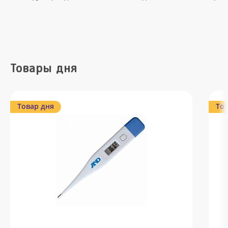
Товары дня
Товар дня
Тов