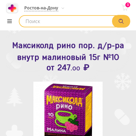
0
Ростов-на-Дону
Максиколд рино пор. д/р-ра
Зодак таб. п.п.о. 10мг №10
внутр малиновый 15г №10
₽
Список аптек
от
109
.80
₽
от
247
.00
Найти заказ