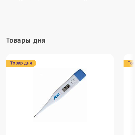
Товары дня
Товар дня
Тов