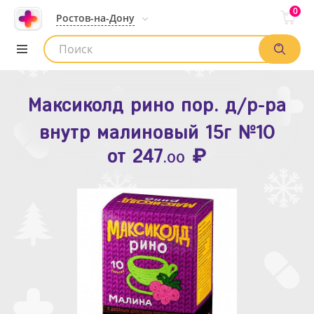
0
Ростов-на-Дону
Максиколд рино пор. д/р-ра
Зодак таб. п.п.о. 10мг №10
внутр малиновый 15г №10
₽
Список аптек
от
109
.80
₽
от
247
.00
Найти заказ