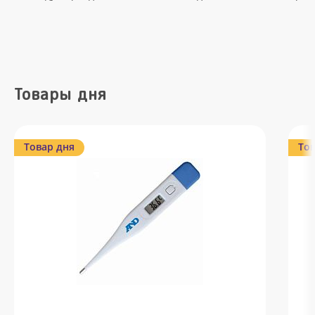
Товары дня
Товар дня
Тов