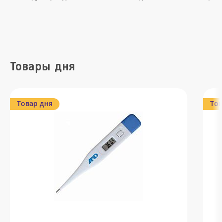
Товары дня
Товар дня
Тов