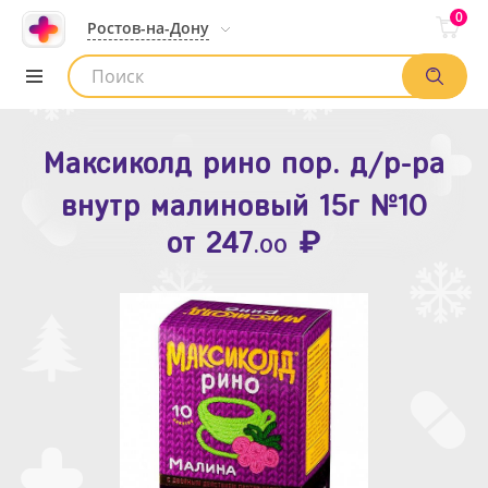
0
Ростов-на-Дону
Максиколд рино пор. д/р-ра
Зодак таб. п.п.о. 10мг №10
внутр малиновый 15г №10
₽
Список аптек
от
109
.80
₽
от
247
.00
Найти заказ